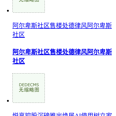
阿尔卑斯社区售楼处德律风阿尔卑斯
社区
阿尔卑斯社区售楼处德律风阿尔卑斯
社区
悦享控股沉磅推出焕居AI使用树立家