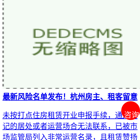
最新风险名单发布！杭州房主、租客留意
咨询
未按打点住房租赁开业申报手续，通过登
记的居处或者运营场合无法联系，已被市
场监管局列入非常运营名录，且租赁赞扬