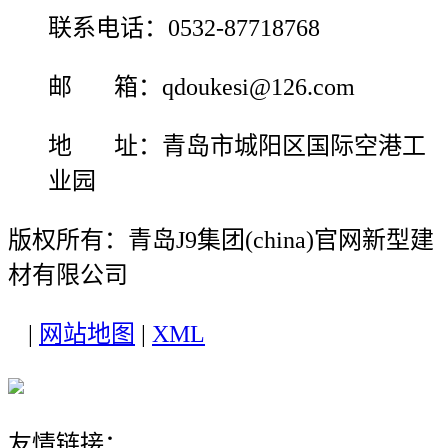
联系电话：0532-87718768
邮 箱：qdoukesi@126.com
地 址：青岛市城阳区国际空港工
业园
版权所有：青岛J9集团(china)官网新型建
材有限公司
|
网站地图
|
XML
友情链接：