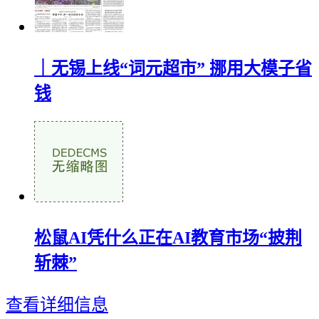
｜无锡上线“词元超市” 挪用大模子省
钱
松鼠AI凭什么正在AI教育市场“披荆
斩棘”
查看详细信息