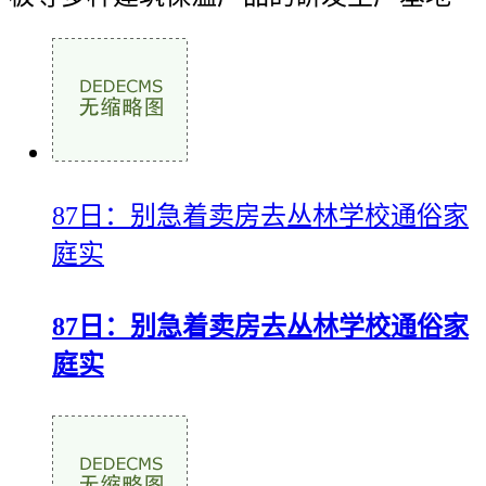
87日：别急着卖房去丛林学校通俗家
庭实
87日：别急着卖房去丛林学校通俗家
庭实