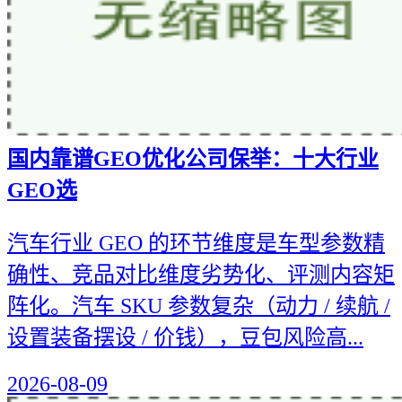
国内靠谱GEO优化公司保举：十大行业
GEO选
汽车行业 GEO 的环节维度是车型参数精
确性、竞品对比维度劣势化、评测内容矩
阵化。汽车 SKU 参数复杂（动力 / 续航 /
设置装备摆设 / 价钱），豆包风险高...
2026-08-09