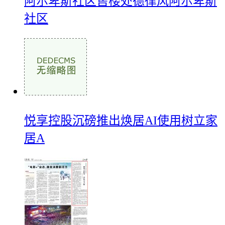
阿尔卑斯社区售楼处德律风阿尔卑斯
社区
悦享控股沉磅推出焕居AI使用树立家
居A