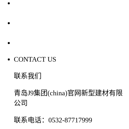
装修建材知识
装修建材百科
联系我们
CONTACT US
联系我们
青岛J9集团(china)官网新型建材有限
公司
联系电话：0532-87717999