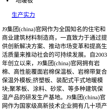
生产实力
J9集团(china)官网作为全国知名的住宅和
商业建筑材料制造商，一直致力于通过提
供创新解决方案、推动市场变革和提高生
活质量来推动社会的可持续发展。自2003
年创立以来，J9集团(china)官网拥有岩
棉、高性能覆面岩棉保温板、岩棉带复合
保温外模板;挤塑板、装配式干式地暖模
块;聚苯板、涂料、砂浆、等多种建筑保
温产品的研发生产基地。J9集团(china)官
网作为国家级高新技术企业拥有几十项产